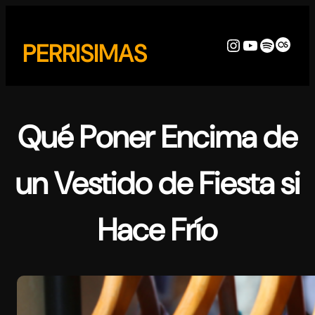
Skip
to
Instagram
YouTube
Spotify
Last
PERRISIMAS
content
Qué Poner Encima de
un Vestido de Fiesta si
Hace Frío