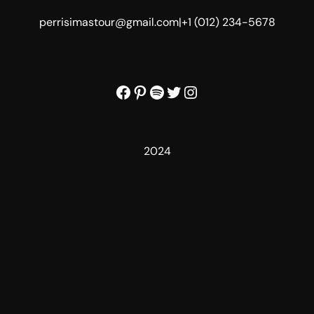
perrisimastour@gmail.com
|
+1 (012) 234-5678
Facebook
Pinterest
Spotify
Twitter
Instagram
2024