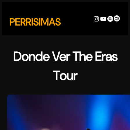
Skip
to
Instagram
YouTube
Spotify
Last
PERRISIMAS
content
Donde Ver The Eras
Tour