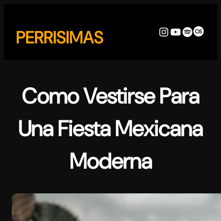
Skip
to
Instagram
YouTube
Spotify
Last
PERRISIMAS
content
Como Vestirse Para
Una Fiesta Mexicana
Moderna